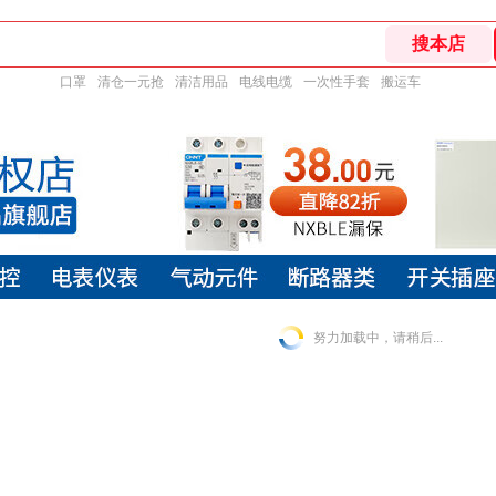
口罩
清仓一元抢
清洁用品
电线电缆
一次性手套
搬运车
努力加载中，请稍后...