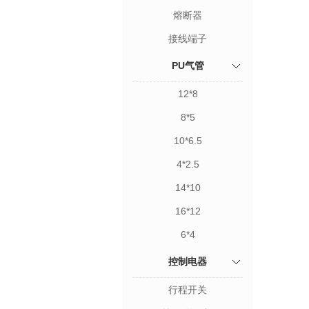
熔断器
接线端子
PU气管
12*8
8*5
10*6.5
4*2.5
14*10
16*12
6*4
控制电器
行程开关