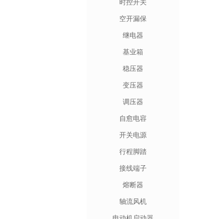
时控开关
空开漏保
继电器
基业箱
稳压器
变压器
调压器
自愈电容
开关电源
行程脚踏
接线端子
熔断器
轴流风机
电动机启动器