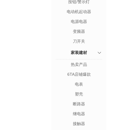
按钮/警示灯
电动机起动器
电源电器
变频器
刀开关
家装建材
热卖产品
6TA店铺爆款
电表
塑壳
断路器
继电器
接触器