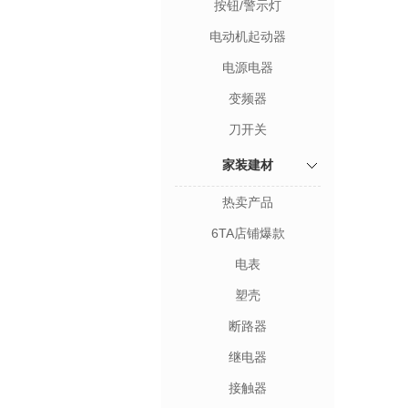
按钮/警示灯
电动机起动器
电源电器
变频器
刀开关
家装建材
热卖产品
6TA店铺爆款
电表
塑壳
断路器
继电器
接触器