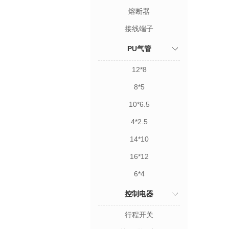
熔断器
接线端子
PU气管
12*8
8*5
10*6.5
4*2.5
14*10
16*12
6*4
控制电器
行程开关