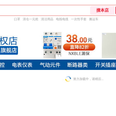
口罩
清仓一元抢
清洁用品
电线电缆
一次性手套
搬运车
努力加载中，请稍后...