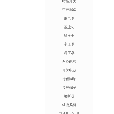
时控开关
空开漏保
继电器
基业箱
稳压器
变压器
调压器
自愈电容
开关电源
行程脚踏
接线端子
熔断器
轴流风机
电动机启动器